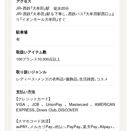
アクセス
JR・西鉄「大牟田」駅 徒歩20分
JR・西鉄「大牟田」駅を下車し、西鉄バス「大牟田駅西口」よ
り「イオンモール大牟田」すぐ
駐車場
有
取扱いアイテム数
100ブランド10,000点以上
取り扱いジャンル
レディース・メンズの⾐料品・服飾品、生活雑貨、コスメ
支払い方法
【クレジットカード】
VISA、JCB、UnionPay、Mastercard、AMERICAN
EXPRESS、Diners Club、DISCOVER
【スマホコード決済】
auPAY、メルカリPay、d払い、PayPay、楽天Pay、Alipay+、