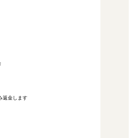
合
み返金します